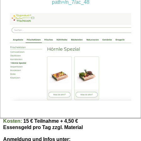
path=/n_7/ac_48