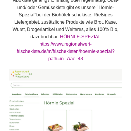
Abokiste gefällig? Einmalig oder regelmäßig, Obst-
Demeter-Obstbauer Joel Siegel
und/ oder Gemüsekiste gibt es unsere "Hörnle-
bezeichnet die Himbeeren als
Spezial"bei der Biohöfefrischekiste: Rießiges
seine Lieblingskultur.
Liefergebiet, zusätzliche Produkte wie Brot, Käse,
Wurst, Drogeriartikel und Weiteres, alles 100% Bio,
Badische Zeitung: Genuss im Markgräfler Land
dazubuchbar:
HÖRNLE-SPEZIAL
Rot, süß und anspruchsvoll
https://www.regionalwert-
Naturgut Hörnle in Schallstadt betreibt einigen
frischekiste.de/m/frischekisten/hoernle-spezial?
Aufwand für monatelangen Himbeeranbau
path=/n_7/ac_48
Hofläden in der Region: "Unsere
Kunden machen sich viele
Gedanken"
Badische Zeitung: Hofläden der Region: