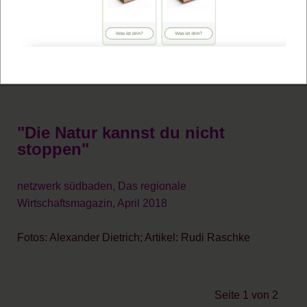
Im Hofladen der Naturgut Hörnle KG in Mengen
bekommen Kunden frisches Obst, Gemüse, Eier und
vieles mehr in Demeter-Qualität
"Die Natur kannst du nicht
stoppen"
netzwerk südbaden, Das regionale
Wirtschaftsmagazin, April 2018
Fotos: Alexander Dietrich; Artikel: Rudi Raschke
Seite 1 von 2