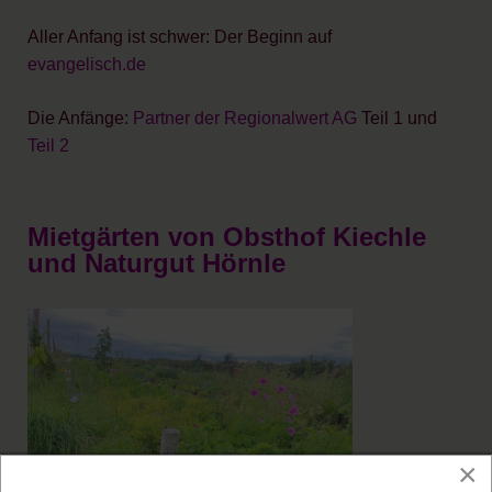
Aller Anfang ist schwer: Der Beginn auf
evangelisch.de
Die Anfänge:
Partner der Regionalwert AG
Teil 1 und
Teil 2
Mietgärten von Obsthof Kiechle
und Naturgut Hörnle
×