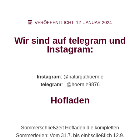
Naturgut Hörnle Aktuelles:
Badische Zeitung Artikel vom 5.Juli 2023
VERÖFFENTLICHT: 12. JANUAR 2024
Wir sind auf telegram und
Bauantrag für einen mobilen
Instagram:
Hühnerstall
Badische Zeitung:
Klappe die erste: Bauantrag für
Instagram:
@naturguthoernle
einen mobilen Hühnerstall
telegram:
@hoernle9876
NDR/ extra 3:
Klappe die
Zweite: Realer Irrsinn:
Baugenehmigung für Hühnermobil
Hofladen
Badische Zeitung:
Klappe die
Dritte: Blockade im Amt
aufgelöst: Wirtschaftsministerium erleichtert
Genehmigung für mobile Hühnerställe
Sommerschließzeit Hofladen die kompletten
Sommerferien: Vom 31.7. bis einhscließlich 12.9.