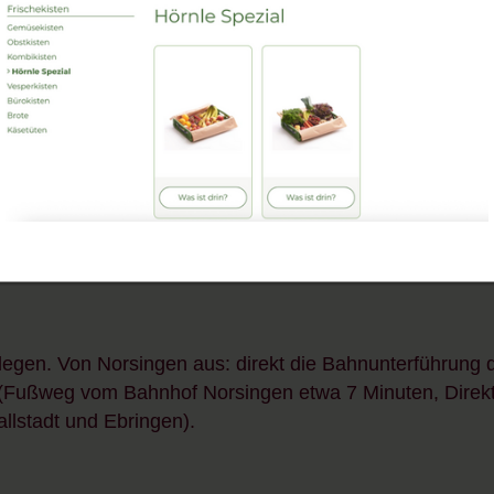
gen. Von Norsingen aus: direkt die Bahnunterführung 
t (Fußweg vom Bahnhof Norsingen etwa 7 Minuten, Direk
lstadt und Ebringen).