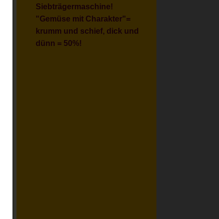
Siebträgermaschine!
"Gemüse mit Charakter"=
krumm und schief, dick und
dünn = 50%!