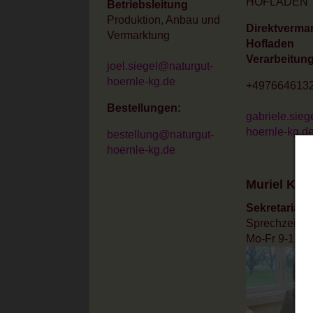
HOFLADEN
Betriebsleitung
Produktion, Anbau und
Direktverma
Vermarktung
Hofladen
Verarbeitun
joel.siegel@naturgut-
hoernle-kg.de
+4976646132
Bestellungen:
gabriele.sieg
hoernle-kg.d
bestellung@naturgut-
hoernle-kg.de
Muriel Kag
Sekretariat
Sprechzeiten
Mo-Fr 9-12 U