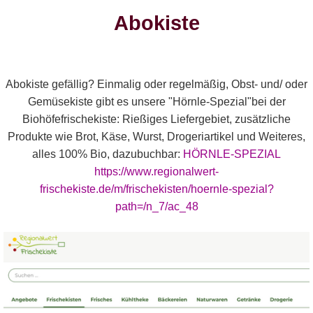
nutzen wir bewusst nicht.
Abokiste
Akzeptieren
Ablehnen
Abokiste gefällig? Einmalig oder regelmäßig, Obst- und/ oder
Gemüsekiste gibt es unsere "Hörnle-Spezial"bei der
Biohöfefrischekiste: Rießiges Liefergebiet, zusätzliche
Weitere Informationen
|
Impressum
Produkte wie Brot, Käse, Wurst, Drogeriartikel und Weiteres,
alles 100% Bio, dazubuchbar:
HÖRNLE-SPEZIAL
https://www.regionalwert-
frischekiste.de/m/frischekisten/hoernle-spezial?
path=/n_7/ac_48