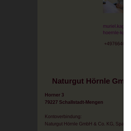
muriel.kage@
hoernle-kg.d
+497664613
Naturgut Hörnle Gmb
Horner 3
79227 Schallstadt-Mengen
Kontoverbindung:
Naturgut Hörnle GmbH & Co. KG, Spark