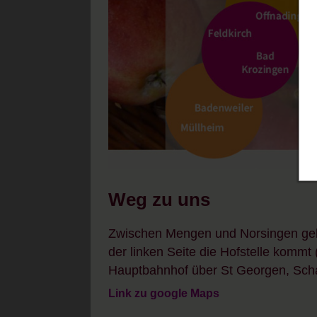
Weg zu uns
Zwischen Mengen und Norsingen gele
der linken Seite die Hofstelle komm
Hauptbahnhof über St Georgen, Schal
Link zu google Maps