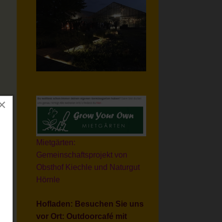
×
Mietgärten:
Gemeinschaftsprojekt von
Obsthof Kiechle und Naturgut
Hörnle
Hofladen: Besuchen Sie uns
vor Ort: Outdoorcafé mit