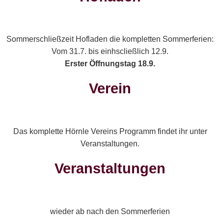
telegram:
@hoernle9876
Instagram:
@naturguthoernle
Sommerschließzeit Hofladen die kompletten Sommerferien:
naturgut-
Vom 31.7. bis einhscließlich 12.9.
e
Erster Öffnungstag 18.9.
23-
80
Verein
Das komplette Hörnle Vereins Programm findet ihr unter
H & Co. KG
Wir benutzen Cookies
Veranstaltungen.
Wir nutzen Cookies auf unserer Website. Diese
Veranstaltungen
sind essenziell für den Betrieb der Seite. Sie
können selbst entscheiden, ob Sie die Cookies
zulassen möchten. Bitte beachten Sie, dass bei
einer Ablehnung womöglich nicht mehr alle
Funktionalitäten der Seite zur Verfügung stehen.
asse Freiburg, IBAN: DE02680501010013147486
wieder ab nach den Sommerferien
Cookies zur Analyse und Datenververfolgung