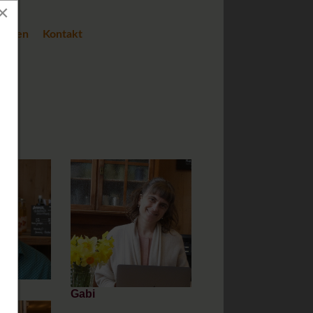
×
tungen
Kontakt
n
Gabi