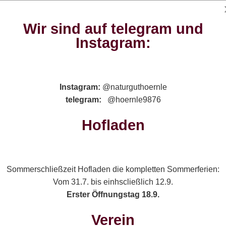
Betrieb
Hofladen
Abokiste
Verein
Veranstal
Wir sind auf telegram und
Instagram:
Instagram:
@naturguthoernle
Hoflade
telegram:
@hoernle9876
Hofladen
Sommerschließzeit Hofladen die kompletten Sommerferien:
Vom 31.7. bis einhscließlich 12.9.
Wir benutzen Cookies
Erster Öffnungstag 18.9.
Benjamin
Verein
Wir nutzen Cookies auf unserer Website. Diese