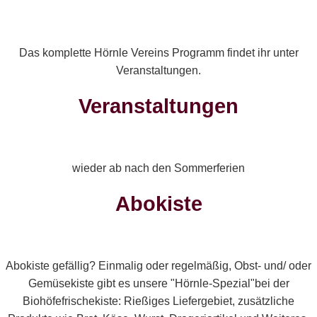
sind essenziell für den Betrieb der Seite. Sie
können selbst entscheiden, ob Sie die Cookies
zulassen möchten. Bitte beachten Sie, dass bei
einer Ablehnung womöglich nicht mehr alle
Funktionalitäten der Seite zur Verfügung stehen.
Das komplette Hörnle Vereins Programm findet ihr unter
Cookies zur Analyse und Datenververfolgung
Veranstaltungen.
nutzen wir bewusst nicht.
Veranstaltungen
Akzeptieren
Julia
Ablehnen
wieder ab nach den Sommerferien
Weitere Informationen
|
Impressum
Abokiste
Alena
Abokiste gefällig? Einmalig oder regelmäßig, Obst- und/ oder
Gemüsekiste gibt es unsere "Hörnle-Spezial"bei der
Biohöfefrischekiste: Rießiges Liefergebiet, zusätzliche